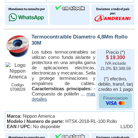
Termocontraible Diametro 4,8Mm Rollo
30M
Los tubos termocontraibles se
Precio (*)
utilizan como funda aislante y
$ 19.300
protectora en una amplia gama
IVA incluido
de aplicaciones electricas,
21,0% $3.349,59
electronicas y mecanicas. Sella
y protege terminaciones y
(*) efectivo,
empalmes de cables.
debito, transf, tarj
Codigo
Caracteristicas principales:
-
credito en 1 pago
0708029
Compuesto de polilefin ...
mas
Financiacion
detalles
Marca:
Nippon America
Modelo / Numero de parte:
HTSK-2018-RL-100 Rollo
EAN / UPC:
No disponible
L1/D0