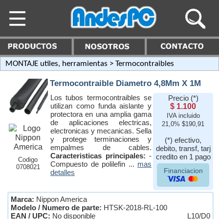
MONTAJE utiles, herramientas
> Termocontraibles
Termocontraible Diametro 4,8Mm X 1M
Los tubos termocontraibles se
Precio (*)
utilizan como funda aislante y
$ 1.100
protectora en una amplia gama
IVA incluido
de aplicaciones electricas,
21,0% $190,91
electronicas y mecanicas. Sella
y protege terminaciones y
(*) efectivo,
empalmes de cables.
debito, transf, tarj
Caracteristicas principales:
-
credito en 1 pago
Codigo
Compuesto de polilefin ...
mas
0708021
Financiacion
detalles
Marca:
Nippon America
Modelo / Numero de parte:
HTSK-2018-RL-100
EAN / UPC:
No disponible
L10/D0