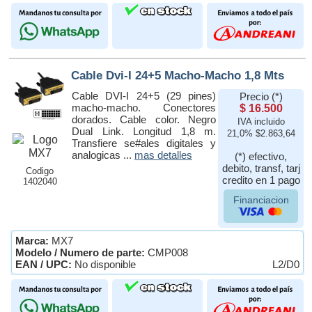
Cable Dvi-I 24+5 Macho-Macho 1,8 Mts
Cable DVI-I 24+5 (29 pines)
Precio (*)
macho-macho. Conectores
$ 16.500
dorados. Cable color. Negro
IVA incluido
Dual Link. Longitud 1,8 m.
21,0% $2.863,64
Transfiere se#ales digitales y
analogicas ...
mas detalles
(*) efectivo,
debito, transf, tarj
Codigo
credito en 1 pago
1402040
Financiacion
Marca:
MX7
Modelo / Numero de parte:
CMP008
EAN / UPC:
No disponible
L2/D0