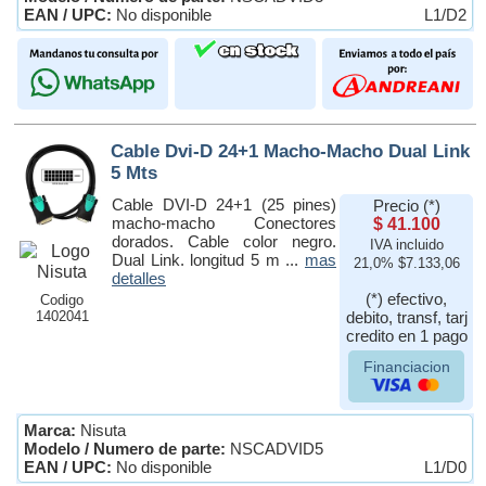
EAN / UPC:
No disponible
L1/D2
Cable Dvi-D 24+1 Macho-Macho Dual Link
5 Mts
Cable DVI-D 24+1 (25 pines)
Precio (*)
macho-macho Conectores
$ 41.100
dorados. Cable color negro.
IVA incluido
Dual Link. longitud 5 m ...
mas
21,0% $7.133,06
detalles
(*) efectivo,
Codigo
1402041
debito, transf, tarj
credito en 1 pago
Financiacion
Marca:
Nisuta
Modelo / Numero de parte:
NSCADVID5
EAN / UPC:
No disponible
L1/D0