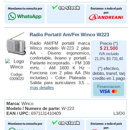
Radio Portatil Am/Fm Winco W223
Radio AM/FM portatil marca
Precio (*)
Winco modelo W-223 2 pilas
$ 21.500
AA - Diseno ergonomico,
IVA incluido
confortable, liviano y portatil -
21,0% $3.731,40
Parlante incorporado. - FM 108
mHz. - AM 1600 K Hz -
(*) efectivo,
Funciona con 2 pilas AA (No
debito, transf, tarj
Codigo
incluidas) - Color: Plateada -
credito en 1 pago
0309020
Salida para auriculares 3,5 ...
Financiacion
mas detalles
Marca:
Winco
Modelo / Numero de parte:
W-223
EAN / UPC:
6971131410409
L3/D0