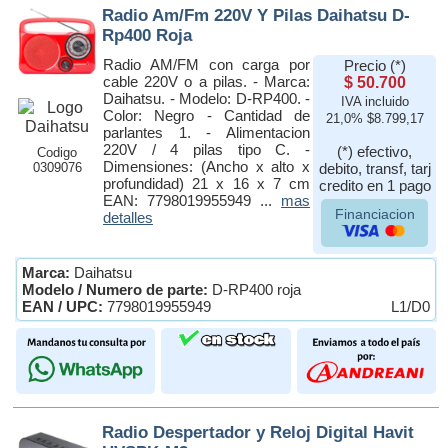
Radio Am/Fm 220V Y Pilas Daihatsu D-
Rp400 Roja
Radio AM/FM con carga por
Precio (*)
cable 220V o a pilas. - Marca:
$ 50.700
Daihatsu. - Modelo: D-RP400. -
IVA incluido
Color: Negro - Cantidad de
21,0% $8.799,17
parlantes 1. - Alimentacion
220V / 4 pilas tipo C. -
(*) efectivo,
Codigo
Dimensiones: (Ancho x alto x
0309076
debito, transf, tarj
profundidad) 21 x 16 x 7 cm
credito en 1 pago
EAN: 7798019955949 ...
mas
Financiacion
detalles
Marca:
Daihatsu
Modelo / Numero de parte:
D-RP400 roja
EAN / UPC:
7798019955949
L1/D0
Radio Despertador y Reloj Digital Havit