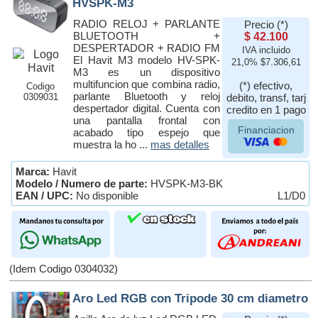
HVSPK-M3
RADIO RELOJ + PARLANTE
Precio (*)
BLUETOOTH +
$ 42.100
DESPERTADOR + RADIO FM
IVA incluido
El Havit M3 modelo HV-SPK-
21,0% $7.306,61
M3 es un dispositivo
multifuncion que combina radio,
(*) efectivo,
Codigo
parlante Bluetooth y reloj
0309031
debito, transf, tarj
despertador digital. Cuenta con
credito en 1 pago
una pantalla frontal con
Financiacion
acabado tipo espejo que
muestra la ho ...
mas detalles
Marca:
Havit
Modelo / Numero de parte:
HVSPK-M3-BK
EAN / UPC:
No disponible
L1/D0
(Idem Codigo 0304032)
Aro Led RGB con Tripode 30 cm diametro