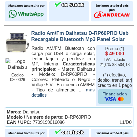
Radio Am/Fm Daihatsu D-RP60PRO Usb
Recargable Bluetooth Mp3 Panel Solar
Radio AM/FM Bluetooth con
Precio (*)
carga por USB o carga solar,
$ 49.000
lector tarjeta y pendrive con
IVA incluido
MP, linterna
Caracteristicas
21,0% $8.504,13
principales:
- Marca: Daihatsu
- Modelo: D-RP60PRO -
(*) efectivo,
Codigo
Colores: Plateado o Negro -
0309026
debito, transf, tarj
Voltaje 5 V - Frecuencia AM/FM
credito en 1 pago
- Tipo de alimentac ...
mas
Financiacion
detalles
Marca:
Daihatsu
Modelo / Numero de parte:
D-RP60PRO
EAN / UPC:
7799199016086
L1/D0