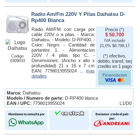
Radio Am/Fm 220V Y Pilas Daihatsu D-
Rp400 Blanca
Radio AM/FM con carga por
Precio (*)
cable 220V o a pilas. - Marca:
$ 50.700
Daihatsu. - Modelo: D-RP400. -
IVA incluido
Color: Negro - Cantidad de
21,0% $8.799,17
parlantes 1. - Alimentacion
220V / 4 pilas tipo C. -
(*) efectivo,
Codigo
Dimensiones: (Ancho x alto x
0309033
debito, transf, tarj
profundidad) 21 x 16 x 7 cm
credito en 1 pago
EAN: 7798019955024 ...
mas
Financiacion
detalles
Marca:
Daihatsu
Modelo / Numero de parte:
D-RP400 blanca
EAN / UPC:
7798019955024
L1/D0