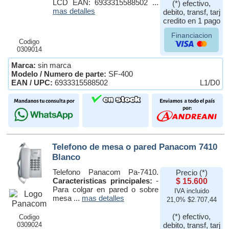
LCD EAN: 6933315588502 ...
(*) efectivo,
mas detalles
debito, transf, tarj
credito en 1 pago
Financiacion
Codigo
0309014
Marca:
sin marca
Modelo / Numero de parte:
SF-400
EAN / UPC:
6933315588502
L1/D0
Telefono de mesa o pared Panacom 7410
Blanco
Telefono Panacom Pa-7410.
Precio (*)
Caracteristicas principales:
-
$ 15.600
Para colgar en pared o sobre
IVA incluido
mesa ...
mas detalles
21,0% $2.707,44
(*) efectivo,
Codigo
0309024
debito, transf, tarj