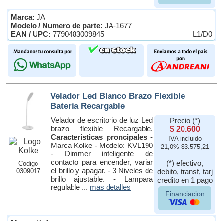
Marca:
JA
Modelo / Numero de parte:
JA-1677
EAN / UPC:
7790483009845
L1/D0
Velador Led Blanco Brazo Flexible
Bateria Recargable
Velador de escritorio de luz Led
Precio (*)
brazo flexible Recargable.
$ 20.600
Caracteristicas proncipales
-
IVA incluido
Marca Kolke - Modelo: KVL190
21,0% $3.575,21
- Dimmer inteligente de
contacto para encender, variar
(*) efectivo,
Codigo
el brillo y apagar. - 3 Niveles de
0309017
debito, transf, tarj
brillo ajustable. - Lampara
credito en 1 pago
regulable ...
mas detalles
Financiacion