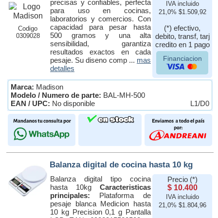
precisas y confiables, perfecta
IVA incluido
para uso en cocinas,
21,0% $1.509,92
laboratorios y comercios. Con
capacidad para pesar hasta
(*) efectivo,
Codigo
500 gramos y una alta
0309028
debito, transf, tarj
sensibilidad, garantiza
credito en 1 pago
resultados exactos en cada
Financiacion
pesaje. Su diseno comp ...
mas
detalles
Marca:
Madison
Modelo / Numero de parte:
BAL-MH-500
EAN / UPC:
No disponible
L1/D0
Balanza digital de cocina hasta 10 kg
Balanza digital tipo cocina
Precio (*)
hasta 10kg
Caracteristicas
$ 10.400
principales:
Plataforma de
IVA incluido
pesaje blanca Medicion hasta
21,0% $1.804,96
10 kg Precision 0,1 g Pantalla