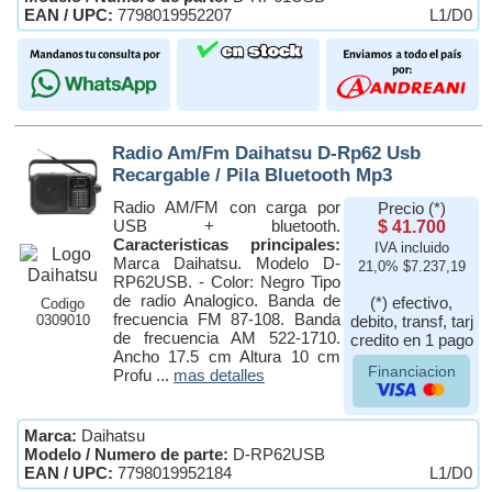
EAN / UPC:
7798019952207
L1/D0
Radio Am/Fm Daihatsu D-Rp62 Usb
Recargable / Pila Bluetooth Mp3
Radio AM/FM con carga por
Precio (*)
USB + bluetooth.
$ 41.700
Caracteristicas principales:
IVA incluido
Marca Daihatsu. Modelo D-
21,0% $7.237,19
RP62USB. - Color: Negro Tipo
de radio Analogico. Banda de
(*) efectivo,
Codigo
frecuencia FM 87-108. Banda
0309010
debito, transf, tarj
de frecuencia AM 522-1710.
credito en 1 pago
Ancho 17.5 cm Altura 10 cm
Financiacion
Profu ...
mas detalles
Marca:
Daihatsu
Modelo / Numero de parte:
D-RP62USB
EAN / UPC:
7798019952184
L1/D0