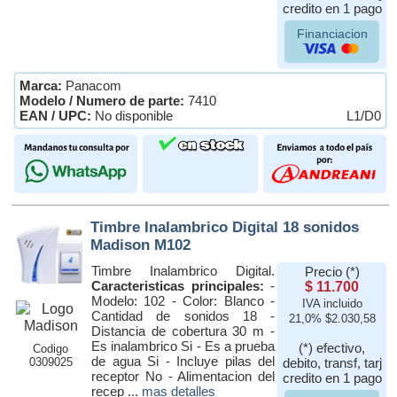
credito en 1 pago
Financiacion
Marca:
Panacom
Modelo / Numero de parte:
7410
EAN / UPC:
No disponible
L1/D0
Timbre Inalambrico Digital 18 sonidos
Madison M102
Timbre Inalambrico Digital.
Precio (*)
Caracteristicas principales:
-
$ 11.700
Modelo: 102 - Color: Blanco -
IVA incluido
Cantidad de sonidos 18 -
21,0% $2.030,58
Distancia de cobertura 30 m -
Es inalambrico Si - Es a prueba
(*) efectivo,
Codigo
de agua Si - Incluye pilas del
0309025
debito, transf, tarj
receptor No - Alimentacion del
credito en 1 pago
recep ...
mas detalles