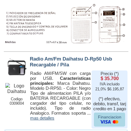
Radio Am/Fm Daihatsu D-Rp50 Usb
Recargable / Pila
Radio AM/FM/SW con carga
Precio (*)
por USB.
Caracteristicas
$ 35.700
principales:
Marca Daihatsu.
IVA incluido
Modelo D-RP50. - Color: Negro
21,0% $6.195,87
Tipo de alimentacion PILA y/o
BATERIA RECARGABLE (con
(*) efectivo,
Codigo
cargador del tipo celular, no
0309004
debito, transf, tarj
incluido). Tipo de radio
credito en 1 pago
Analogico. Formatos soporta ...
Financiacion
mas detalles