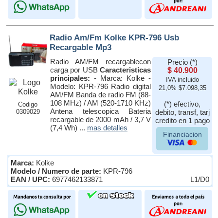
Radio Am/Fm Kolke KPR-796 Usb
Recargable Mp3
Radio AM/FM recargablecon
Precio (*)
carga por USB
Caracteristicas
$ 40.900
principales:
- Marca: Kolke -
IVA incluido
Modelo: KPR-796 Radio digital
21,0% $7.098,35
AM/FM Banda de radio FM (88-
108 MHz) / AM (520-1710 KHz)
(*) efectivo,
Codigo
Antena telescopica Bateria
0309029
debito, transf, tarj
recargable de 2000 mAh / 3,7 V
credito en 1 pago
(7,4 Wh) ...
mas detalles
Financiacion
Marca:
Kolke
Modelo / Numero de parte:
KPR-796
EAN / UPC:
6977462133871
L1/D0