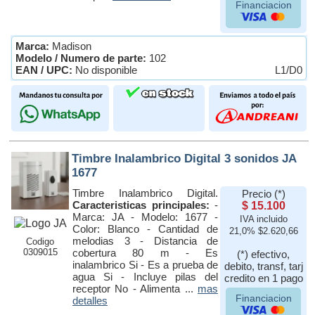
Financiacion
Marca:
Madison
Modelo / Numero de parte:
102
EAN / UPC:
No disponible
L1/D0
Timbre Inalambrico Digital 3 sonidos JA
1677
Timbre Inalambrico Digital.
Precio (*)
Caracteristicas principales:
-
$ 15.100
Marca: JA - Modelo: 1677 -
IVA incluido
Color: Blanco - Cantidad de
21,0% $2.620,66
melodias 3 - Distancia de
Codigo
0309015
cobertura 80 m - Es
(*) efectivo,
inalambrico Si - Es a prueba de
debito, transf, tarj
agua Si - Incluye pilas del
credito en 1 pago
receptor No - Alimenta ...
mas
Financiacion
detalles