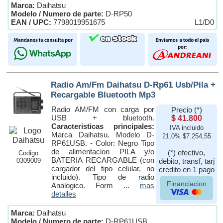
Marca:
Daihatsu
Modelo / Numero de parte:
D-RP50
EAN / UPC:
7798019951675
L1/D0
Radio Am/Fm Daihatsu D-Rp61 Usb/Pila +
Recargable Bluetooth Mp3
Radio AM/FM con carga por
Precio (*)
USB + bluetooth.
$ 41.800
Caracteristicas principales:
IVA incluido
Marca Daihatsu. Modelo D-
21,0% $7.254,55
RP61USB. - Color: Negro Tipo
de alimentacion PILA y/o
(*) efectivo,
Codigo
BATERIA RECARGABLE (con
0309009
debito, transf, tarj
cargador del tipo celular, no
credito en 1 pago
incluido). Tipo de radio
Financiacion
Analogico. Form ...
mas
detalles
Marca:
Daihatsu
Modelo / Numero de parte:
D-RP61USB