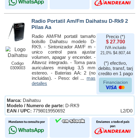
Radio Portatil Am/Fm Daihatsu D-Rk9 2
Pilas Aa
Radio AM/FM portatil tama#o
Precio (*)
bolsillo Daihatsu modelo D-
$ 27.700
RK9. - Sintonizador AM/F m -
IVA incluido
unico control para ajustar
21,0% $4.807,44
volumen, apagar y encender. -
Altavoz integrado. - Toma para
(*) efectivo,
Codigo
auriculares miniplug 3,5 mm
0309003
debito, transf, tarj
estereo. - Baterias AA: 2 (no
credito en 1 pago
incluidas). - Peso: del ...
mas
Financiacion
detalles
Marca:
Daihatsu
Modelo / Numero de parte:
D-RK9
EAN / UPC:
7798019950692
L2/D0