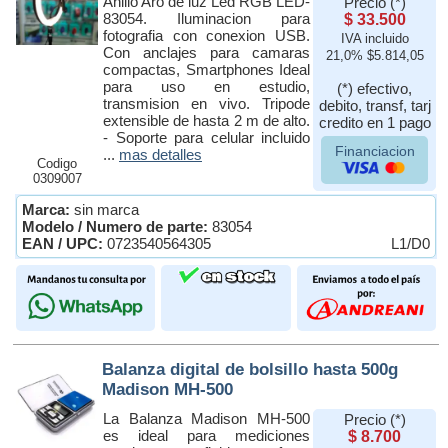
Anillo Aro de luz Led RGB LED-
Precio (*)
83054. Iluminacion para
$ 33.500
fotografia con conexion USB.
IVA incluido
Con anclajes para camaras
21,0% $5.814,05
compactas, Smartphones Ideal
para uso en estudio,
(*) efectivo,
transmision en vivo. Tripode
debito, transf, tarj
extensible de hasta 2 m de alto.
credito en 1 pago
- Soporte para celular incluido
Financiacion
...
mas detalles
Codigo
0309007
Marca:
sin marca
Modelo / Numero de parte:
83054
EAN / UPC:
0723540564305
L1/D0
Balanza digital de bolsillo hasta 500g
Madison MH-500
La Balanza Madison MH-500
Precio (*)
es ideal para mediciones
$ 8.700