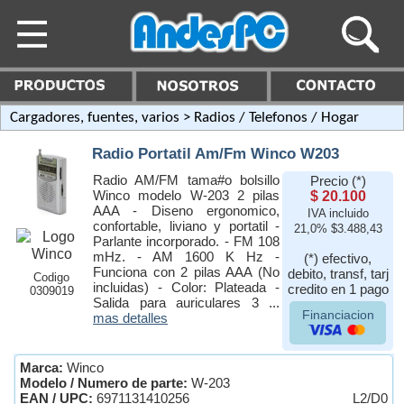
Cargadores, fuentes, varios
> Radios / Telefonos / Hogar
Radio Portatil Am/Fm Winco W203
Radio AM/FM tama#o bolsillo
Precio (*)
Winco modelo W-203 2 pilas
$ 20.100
AAA - Diseno ergonomico,
IVA incluido
confortable, liviano y portatil -
21,0% $3.488,43
Parlante incorporado. - FM 108
mHz. - AM 1600 K Hz -
(*) efectivo,
Funciona con 2 pilas AAA (No
debito, transf, tarj
Codigo
incluidas) - Color: Plateada -
credito en 1 pago
0309019
Salida para auriculares 3 ...
Financiacion
mas detalles
Marca:
Winco
Modelo / Numero de parte:
W-203
EAN / UPC:
6971131410256
L2/D0