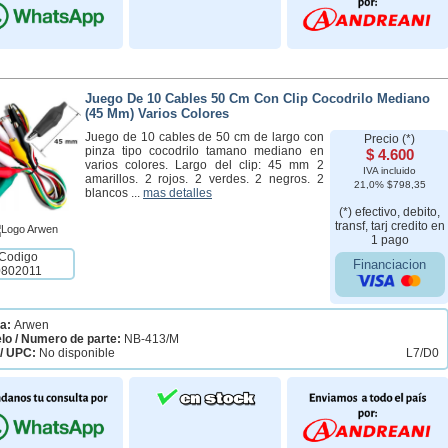
Juego De 10 Cables 50 Cm Con Clip Cocodrilo Mediano
(45 Mm) Varios Colores
Juego de 10 cables de 50 cm de largo con
Precio (*)
pinza tipo cocodrilo tamano mediano en
$ 4.600
varios colores. Largo del clip: 45 mm 2
IVA incluido
amarillos. 2 rojos. 2 verdes. 2 negros. 2
21,0% $798,35
blancos ...
mas detalles
(*) efectivo, debito,
transf, tarj credito en
1 pago
Codigo
Financiacion
0802011
a:
Arwen
lo / Numero de parte:
NB-413/M
/ UPC:
No disponible
L7/D0