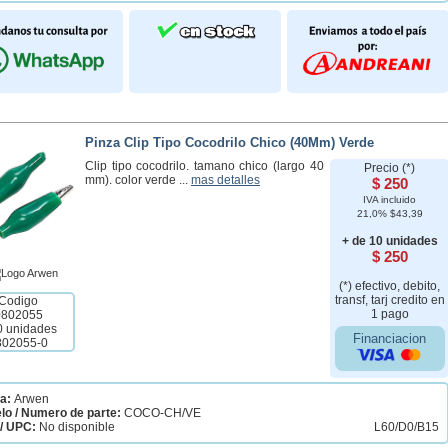
Pinza Clip Tipo Cocodrilo Chico (40Mm) Verde
Clip tipo cocodrilo. tamano chico (largo 40
Precio (*)
mm). color verde ...
mas detalles
$ 250
IVA incluido
21,0% $43,39
+ de 10 unidades
$ 250
(*) efectivo, debito,
transf, tarj credito en
Codigo
1 pago
0802055
0 unidades
Financiacion
802055-0
a:
Arwen
lo / Numero de parte:
COCO-CH/VE
/ UPC:
No disponible
L60/D0/B15