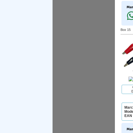
Box 15
Marc
Mode
EAN 