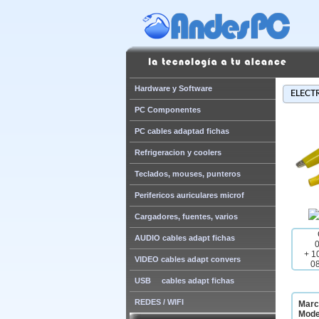
Hardware y Software
ELECTR
PC Componentes
PC cables adaptad fichas
Refrigeracion y coolers
Teclados, mouses, punteros
Perifericos auriculares microf
Cargadores, fuentes, varios
AUDIO cables adapt fichas
+ 1
VIDEO cables adapt convers
0
USB cables adapt fichas
REDES / WIFI
Marc
Mode