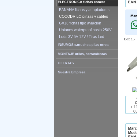
ELECTRONICA fichas conect
EAN 
BANANA fichas y adaptadores
COCODRILO pinzas y cables
GX16 fichas tipo aviacion
Uniones waterproof hasta 250V
Leds 3V 5V 12V / Tiras Led
Box 15
INSUMOS cartuchos pilas otros
MONTAJE utiles, herramientas
OFERTAS
Nuestra Empresa
+ 1
0
Marc
Mode