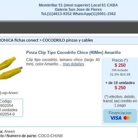
Membrillar 51 (nivel superior) Local 61 CABA
Galeria San Jose de Flores
Tel.(11)4613-9352 WhatsApp(11)5001-1562
ONICA fichas conect
> COCODRILO pinzas y cables
Pinza Clip Tipo Cocodrilo Chico (40Mm) Amarillo
Clip tipo cocodrilo. tamano chico (largo 40
Precio (*)
mm). color Amarillo ...
mas detalles
$ 250
IVA incluido
21,0% $43,39
+ de 10 unidades
$ 250
(*) efectivo, debito,
transf, tarj credito en
Codigo
1 pago
0802054
0 unidades
Financiacion
802054-0
a:
Arwen
lo / Numero de parte:
COCO-CH/AM