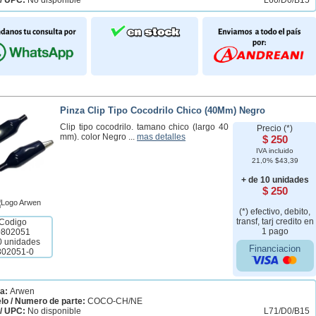
/ UPC:
No disponible
L60/D0/B15
Pinza Clip Tipo Cocodrilo Chico (40Mm) Negro
Clip tipo cocodrilo. tamano chico (largo 40
Precio (*)
mm). color Negro ...
mas detalles
$ 250
IVA incluido
21,0% $43,39
+ de 10 unidades
$ 250
(*) efectivo, debito,
transf, tarj credito en
Codigo
1 pago
0802051
0 unidades
Financiacion
802051-0
a:
Arwen
lo / Numero de parte:
COCO-CH/NE
/ UPC:
No disponible
L71/D0/B15