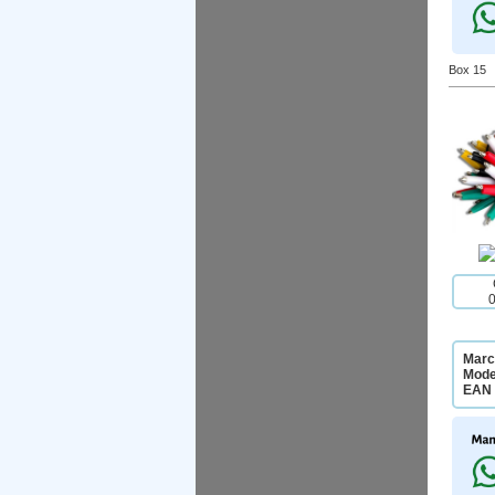
Box 15
Marc
Mode
EAN 