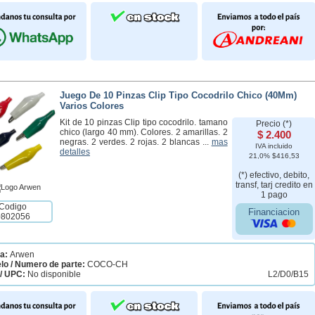
Juego De 10 Pinzas Clip Tipo Cocodrilo Chico (40Mm)
Varios Colores
Kit de 10 pinzas Clip tipo cocodrilo. tamano
Precio (*)
chico (largo 40 mm). Colores. 2 amarillas. 2
$ 2.400
negras. 2 verdes. 2 rojas. 2 blancas ...
mas
IVA incluido
detalles
21,0% $416,53
(*) efectivo, debito,
transf, tarj credito en
1 pago
Codigo
Financiacion
0802056
a:
Arwen
lo / Numero de parte:
COCO-CH
/ UPC:
No disponible
L2/D0/B15