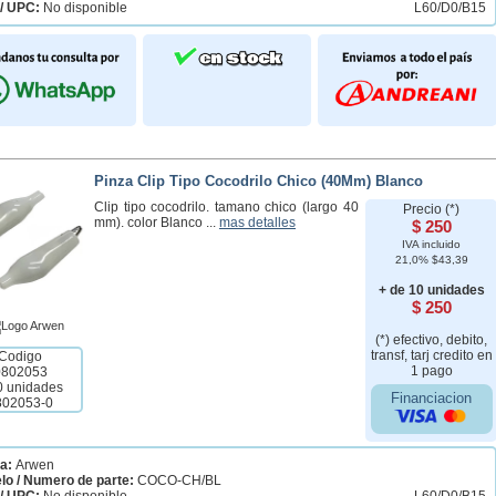
/ UPC:
No disponible
L60/D0/B15
Pinza Clip Tipo Cocodrilo Chico (40Mm) Blanco
Clip tipo cocodrilo. tamano chico (largo 40
Precio (*)
mm). color Blanco ...
mas detalles
$ 250
IVA incluido
21,0% $43,39
+ de 10 unidades
$ 250
(*) efectivo, debito,
transf, tarj credito en
Codigo
1 pago
0802053
0 unidades
Financiacion
802053-0
a:
Arwen
lo / Numero de parte:
COCO-CH/BL