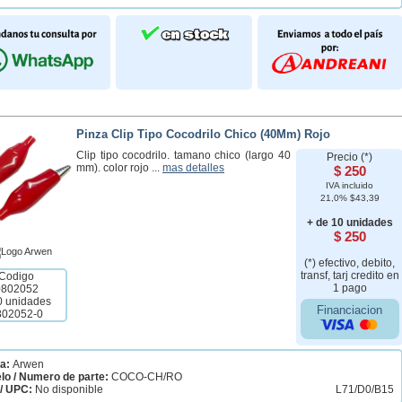
Pinza Clip Tipo Cocodrilo Chico (40Mm) Rojo
Clip tipo cocodrilo. tamano chico (largo 40
Precio (*)
mm). color rojo ...
mas detalles
$ 250
IVA incluido
21,0% $43,39
+ de 10 unidades
$ 250
(*) efectivo, debito,
transf, tarj credito en
Codigo
1 pago
0802052
0 unidades
Financiacion
802052-0
a:
Arwen
lo / Numero de parte:
COCO-CH/RO
/ UPC:
No disponible
L71/D0/B15