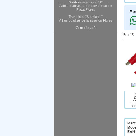
Subterraneo
Linea "A"
A dos cuadras de la nueva estacion
Plaza Flores
Tren
Linea "Sarmiento"
A tres cuadras de la estacion Flores
Como llegar?
Box 15
+ 1
0
Marc
Mode
EAN 