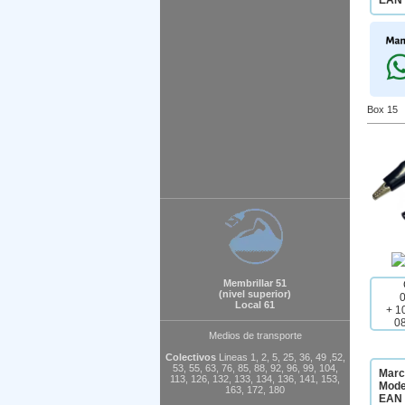
EAN 
Box 15
Membrillar 51
(nivel superior)
Local 61
+ 1
0
Medios de transporte
Colectivos
Lineas 1, 2, 5, 25, 36, 49 ,52,
53, 55, 63, 76, 85, 88, 92, 96, 99, 104,
Marc
113, 126, 132, 133, 134, 136, 141, 153,
Mode
163, 172, 180
EAN 