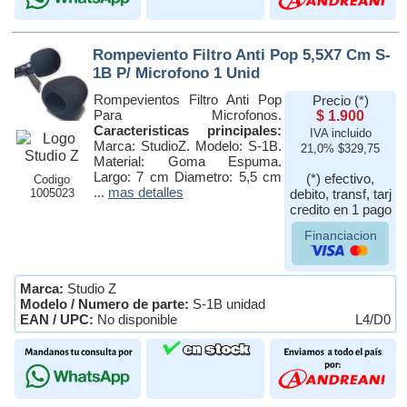
Rompeviento Filtro Anti Pop 5,5X7 Cm S-
1B P/ Microfono 1 Unid
Rompevientos Filtro Anti Pop
Precio (*)
Para Microfonos.
$ 1.900
Caracteristicas principales:
IVA incluido
Marca: StudioZ. Modelo: S-1B.
21,0% $329,75
Material: Goma Espuma.
Largo: 7 cm Diametro: 5,5 cm
(*) efectivo,
Codigo
...
mas detalles
1005023
debito, transf, tarj
credito en 1 pago
Financiacion
Marca:
Studio Z
Modelo / Numero de parte:
S-1B unidad
EAN / UPC:
No disponible
L4/D0