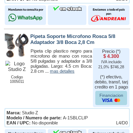
Pipeta Soporte Microfono Rosca 5/8
Adaptador 3/8 Boca 2,8 Cm
Pipeta clip plastico negro para
Precio (*)
microfono de mano con rosca
$ 4.300
5/8 pulgadas y adaptador a 3/8
IVA incluido
pulgadas. Largo: 4.5 cm Boca:
21,0% $746,28
2.8 cm ...
mas detalles
(*) efectivo,
Codigo
1005011
debito, transf, tarj
credito en 1 pago
Financiacion
Marca:
Studio Z
Modelo / Numero de parte:
A-1SBLCLIP
EAN / UPC:
No disponible
L4/D0