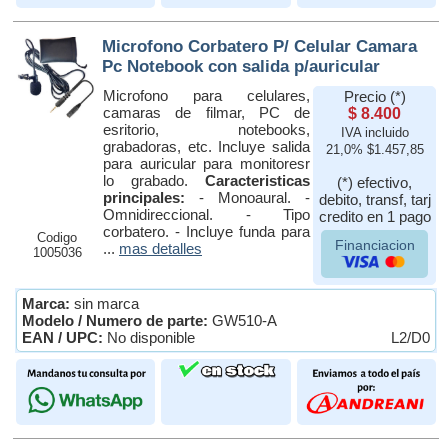
Microfono Corbatero P/ Celular Camara
Pc Notebook con salida p/auricular
Microfono para celulares,
Precio (*)
camaras de filmar, PC de
$ 8.400
esritorio, notebooks,
IVA incluido
grabadoras, etc. Incluye salida
21,0% $1.457,85
para auricular para monitoresr
lo grabado.
Caracteristicas
(*) efectivo,
principales:
- Monoaural. -
debito, transf, tarj
Omnidireccional. - Tipo
credito en 1 pago
corbatero. - Incluye funda para
Codigo
Financiacion
...
mas detalles
1005036
Marca:
sin marca
Modelo / Numero de parte:
GW510-A
EAN / UPC:
No disponible
L2/D0