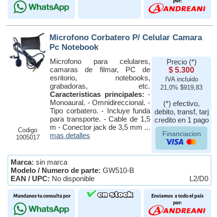
Microfono Corbatero P/ Celular Camara
Pc Notebook
Microfono para celulares,
Precio (*)
camaras de filmar, PC de
$ 5.300
esritorio, notebooks,
IVA incluido
grabadoras, etc.
21,0% $919,83
Caracteristicas principales:
-
Monoaural. - Omnidireccional. -
(*) efectivo,
Tipo corbatero. - Incluye funda
debito, transf, tarj
para transporte. - Cable de 1,5
credito en 1 pago
m - Conector jack de 3,5 mm ...
Codigo
Financiacion
mas detalles
1005017
Marca:
sin marca
Modelo / Numero de parte:
GW510-B
EAN / UPC:
No disponible
L2/D0