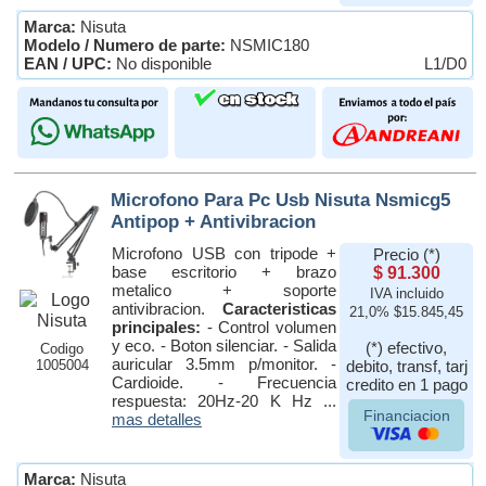
Marca:
Nisuta
Modelo / Numero de parte:
NSMIC180
EAN / UPC:
No disponible
L1/D0
Microfono Para Pc Usb Nisuta Nsmicg5
Antipop + Antivibracion
Microfono USB con tripode +
Precio (*)
base escritorio + brazo
$ 91.300
metalico + soporte
IVA incluido
antivibracion.
Caracteristicas
21,0% $15.845,45
principales:
- Control volumen
y eco. - Boton silenciar. - Salida
(*) efectivo,
Codigo
auricular 3.5mm p/monitor. -
1005004
debito, transf, tarj
Cardioide. - Frecuencia
credito en 1 pago
respuesta: 20Hz-20 K Hz ...
Financiacion
mas detalles
Marca:
Nisuta