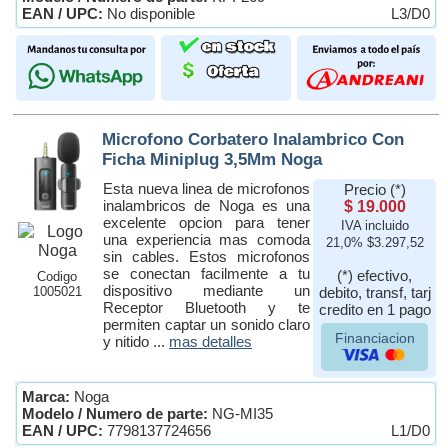
EAN / UPC:
No disponible
L3/D0
Microfono Corbatero Inalambrico Con
Ficha Miniplug 3,5Mm Noga
Esta nueva linea de microfonos
Precio (*)
inalambricos de Noga es una
$ 19.000
excelente opcion para tener
IVA incluido
una experiencia mas comoda
21,0% $3.297,52
sin cables. Estos microfonos
se conectan facilmente a tu
(*) efectivo,
Codigo
dispositivo mediante un
1005021
debito, transf, tarj
Receptor Bluetooth y te
credito en 1 pago
permiten captar un sonido claro
Financiacion
y nitido ...
mas detalles
Marca:
Noga
Modelo / Numero de parte:
NG-MI35
EAN / UPC:
7798137724656
L1/D0