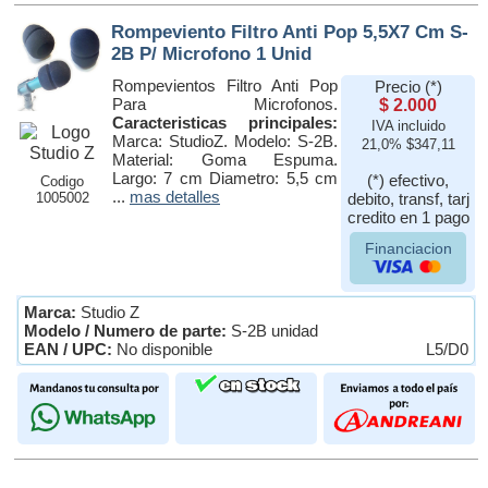
Rompeviento Filtro Anti Pop 5,5X7 Cm S-
2B P/ Microfono 1 Unid
Rompevientos Filtro Anti Pop
Precio (*)
Para Microfonos.
$ 2.000
Caracteristicas principales:
IVA incluido
Marca: StudioZ. Modelo: S-2B.
21,0% $347,11
Material: Goma Espuma.
Largo: 7 cm Diametro: 5,5 cm
(*) efectivo,
Codigo
...
mas detalles
1005002
debito, transf, tarj
credito en 1 pago
Financiacion
Marca:
Studio Z
Modelo / Numero de parte:
S-2B unidad
EAN / UPC:
No disponible
L5/D0