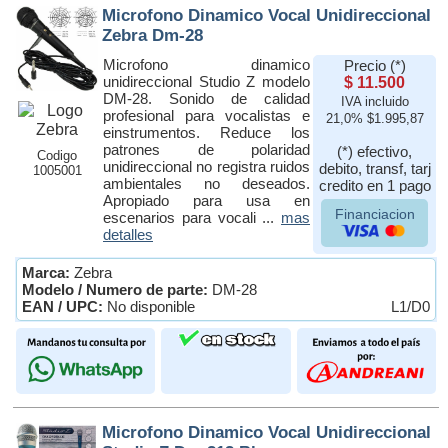
Microfono Dinamico Vocal Unidireccional
Zebra Dm-28
Microfono dinamico
Precio (*)
unidireccional Studio Z modelo
$ 11.500
DM-28. Sonido de calidad
IVA incluido
profesional para vocalistas e
21,0% $1.995,87
einstrumentos. Reduce los
patrones de polaridad
(*) efectivo,
Codigo
unidireccional no registra ruidos
debito, transf, tarj
1005001
ambientales no deseados.
credito en 1 pago
Apropiado para usa en
Financiacion
escenarios para vocali ...
mas
detalles
Marca:
Zebra
Modelo / Numero de parte:
DM-28
EAN / UPC:
No disponible
L1/D0
Microfono Dinamico Vocal Unidireccional