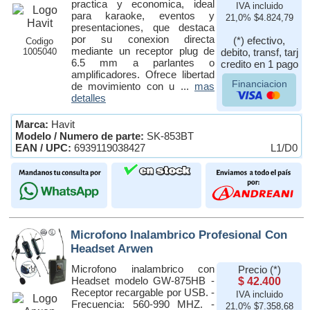
practica y economica, ideal
IVA incluido
para karaoke, eventos y
21,0% $4.824,79
presentaciones, que destaca
por su conexion directa
(*) efectivo,
Codigo
mediante un receptor plug de
1005040
debito, transf, tarj
6.5 mm a parlantes o
credito en 1 pago
amplificadores. Ofrece libertad
Financiacion
de movimiento con u ...
mas
detalles
Marca:
Havit
Modelo / Numero de parte:
SK-853BT
EAN / UPC:
6939119038427
L1/D0
Microfono Inalambrico Profesional Con
Headset Arwen
Microfono inalambrico con
Precio (*)
Headset modelo GW-875HB -
$ 42.400
Receptor recargable por USB. -
IVA incluido
Frecuencia: 560-990 MHZ. -
21,0% $7.358,68