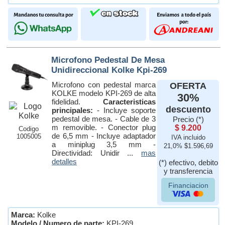
Microfono Pedestal De Mesa
Unidireccional Kolke Kpi-269
Microfono con pedestal marca
OFERTA
KOLKE modelo KPI-269 de alta
30%
fidelidad.
Caracteristicas
descuento
principales:
- Incluye soporte
pedestal de mesa. - Cable de 3
Precio (*)
m removible. - Conector plug
$ 9.200
Codigo
de 6,5 mm - Incluye adaptador
1005005
IVA incluido
a miniplug 3,5 mm -
21,0% $1.596,69
Directividad: Unidir ...
mas
detalles
(*) efectivo, debito
y transferencia
Financiacion
Marca:
Kolke
Modelo / Numero de parte:
KPI-269