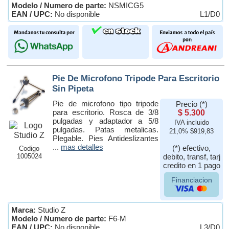
Modelo / Numero de parte:
NSMICG5
EAN / UPC:
No disponible
L1/D0
Pie De Microfono Tripode Para Escritorio
Sin Pipeta
Pie de microfono tipo tripode
Precio (*)
para escritorio. Rosca de 3/8
$ 5.300
pulgadas y adaptador a 5/8
IVA incluido
pulgadas. Patas metalicas.
21,0% $919,83
Plegable. Pies Antideslizantes
...
mas detalles
(*) efectivo,
Codigo
1005024
debito, transf, tarj
credito en 1 pago
Financiacion
Marca:
Studio Z
Modelo / Numero de parte:
F6-M
EAN / UPC:
No disponible
L3/D0