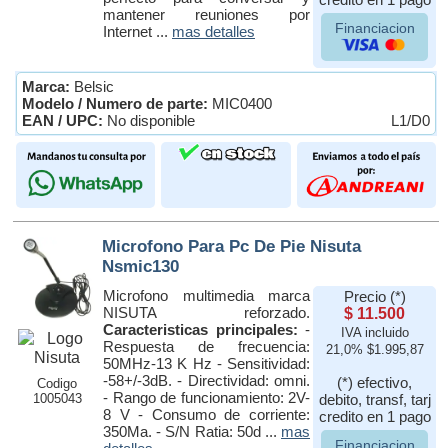
mantener reuniones por
Financiacion
Internet ...
mas detalles
Marca:
Belsic
Modelo / Numero de parte:
MIC0400
EAN / UPC:
No disponible
L1/D0
Microfono Para Pc De Pie Nisuta
Nsmic130
Microfono multimedia marca
Precio (*)
NISUTA reforzado.
$ 11.500
Caracteristicas principales:
-
IVA incluido
Respuesta de frecuencia:
21,0% $1.995,87
50MHz-13 K Hz - Sensitividad:
-58+/-3dB. - Directividad: omni.
(*) efectivo,
Codigo
- Rango de funcionamiento: 2V-
1005043
debito, transf, tarj
8 V - Consumo de corriente:
credito en 1 pago
350Ma. - S/N Ratia: 50d ...
mas
Financiacion