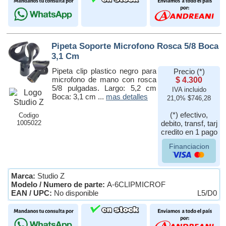
Pipeta Soporte Microfono Rosca 5/8 Boca
3,1 Cm
Pipeta clip plastico negro para
Precio (*)
microfono de mano con rosca
$ 4.300
5/8 pulgadas. Largo: 5,2 cm
IVA incluido
Boca: 3,1 cm ...
mas detalles
21,0% $746,28
(*) efectivo,
Codigo
1005022
debito, transf, tarj
credito en 1 pago
Financiacion
Marca:
Studio Z
Modelo / Numero de parte:
A-6CLIPMICROF
EAN / UPC:
No disponible
L5/D0