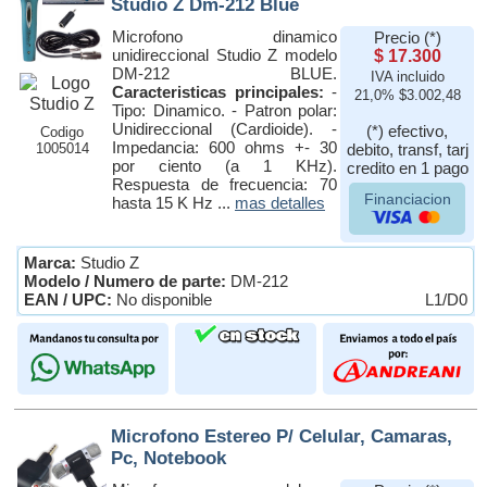
Studio Z Dm-212 Blue
Microfono dinamico
Precio (*)
unidireccional Studio Z modelo
$ 17.300
DM-212 BLUE.
IVA incluido
Caracteristicas principales:
-
21,0% $3.002,48
Tipo: Dinamico. - Patron polar:
Unidireccional (Cardioide). -
(*) efectivo,
Codigo
Impedancia: 600 ohms +- 30
1005014
debito, transf, tarj
por ciento (a 1 KHz).
credito en 1 pago
Respuesta de frecuencia: 70
Financiacion
hasta 15 K Hz ...
mas detalles
Marca:
Studio Z
Modelo / Numero de parte:
DM-212
EAN / UPC:
No disponible
L1/D0
Microfono Estereo P/ Celular, Camaras,
Pc, Notebook