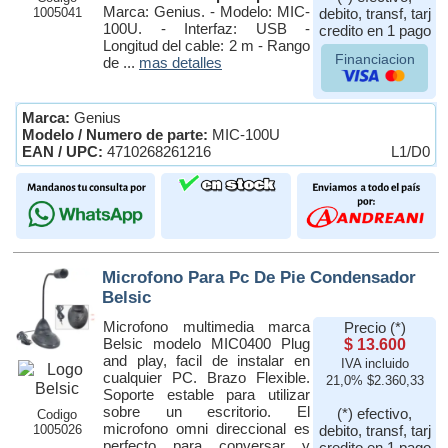
Marca: Genius. - Modelo: MIC-
1005041
debito, transf, tarj
100U. - Interfaz: USB -
credito en 1 pago
Longitud del cable: 2 m - Rango
Financiacion
de ...
mas detalles
Marca:
Genius
Modelo / Numero de parte:
MIC-100U
EAN / UPC:
4710268261216
L1/D0
Microfono Para Pc De Pie Condensador
Belsic
Microfono multimedia marca
Precio (*)
Belsic modelo MIC0400 Plug
$ 13.600
and play, facil de instalar en
IVA incluido
cualquier PC. Brazo Flexible.
21,0% $2.360,33
Soporte estable para utilizar
sobre un escritorio. El
(*) efectivo,
Codigo
microfono omni direccional es
1005026
debito, transf, tarj
perfecto para conversar y
credito en 1 pago