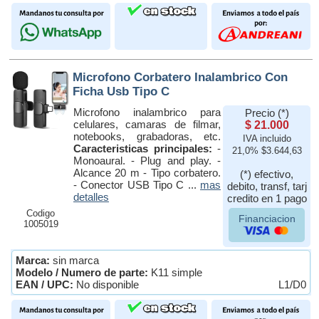
Microfono Corbatero Inalambrico Con
Ficha Usb Tipo C
Microfono inalambrico para
Precio (*)
celulares, camaras de filmar,
$ 21.000
notebooks, grabadoras, etc.
IVA incluido
Caracteristicas principales:
-
21,0% $3.644,63
Monoaural. - Plug and play. -
Alcance 20 m - Tipo corbatero.
(*) efectivo,
- Conector USB Tipo C ...
mas
debito, transf, tarj
detalles
credito en 1 pago
Codigo
Financiacion
1005019
Marca:
sin marca
Modelo / Numero de parte:
K11 simple
EAN / UPC:
No disponible
L1/D0