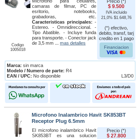
Microfono para celulares,
Precio (*)
camaras de filmar, PC de
$ 9.500
esritorio, notebooks,
IVA incluido
grabadoras, etc.
21,0% $1.648,76
Caracteristicas principales:
-
Estereo. - Omnidireccional. -
(*) efectivo,
Tipo Abatible. - Incluye funda
debito, transf, tarj
para transporte. - Conector jack
credito en 1 pago
de 3,5 mm ...
mas detalles
Codigo
Financiacion
1005018
Marca:
sin marca
Modelo / Numero de parte:
R4
EAN / UPC:
No disponible
L3/D0
Microfono Inalambrico Havit SK853BT
Receptor Plug 6.5mm
El microfono inalambrico Havit
Precio (*)
SK853BT es una solucion
$ 27.800