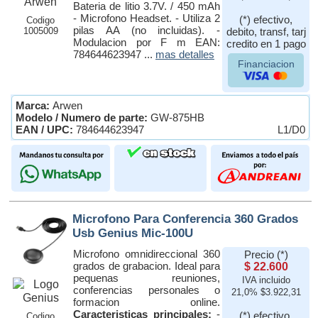
Bateria de litio 3.7V. / 450 mAh
- Microfono Headset. - Utiliza 2
(*) efectivo,
Codigo
pilas AA (no incluidas). -
1005009
debito, transf, tarj
Modulacion por F m EAN:
credito en 1 pago
784644623947 ...
mas detalles
Financiacion
Marca:
Arwen
Modelo / Numero de parte:
GW-875HB
EAN / UPC:
784644623947
L1/D0
Microfono Para Conferencia 360 Grados
Usb Genius Mic-100U
Microfono omnidireccional 360
Precio (*)
grados de grabacion. Ideal para
$ 22.600
pequenas reuniones,
IVA incluido
conferencias personales o
21,0% $3.922,31
formacion online.
Caracteristicas principales:
-
(*) efectivo,
Codigo