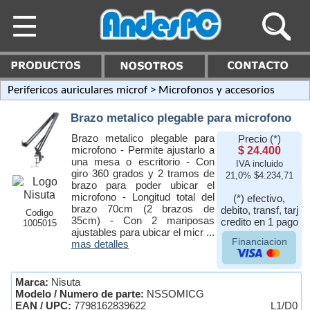
Perifericos auriculares microf
> Microfonos y accesorios
Brazo metalico plegable para microfono
Brazo metalico plegable para
Precio (*)
microfono - Permite ajustarlo a
$ 24.400
una mesa o escritorio - Con
IVA incluido
giro 360 grados y 2 tramos de
21,0% $4.234,71
brazo para poder ubicar el
microfono - Longitud total del
(*) efectivo,
brazo 70cm (2 brazos de
debito, transf, tarj
Codigo
35cm) - Con 2 mariposas
credito en 1 pago
1005015
ajustables para ubicar el micr ...
Financiacion
mas detalles
Marca:
Nisuta
Modelo / Numero de parte:
NSSOMICG
EAN / UPC:
7798162839622
L1/D0