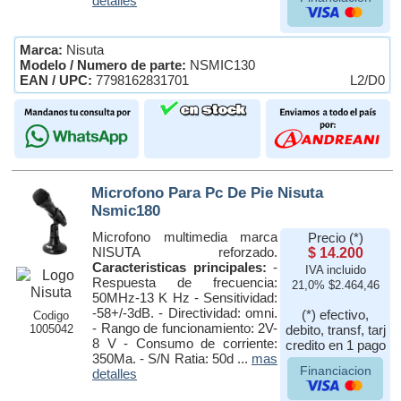
detalles
Marca:
Nisuta
Modelo / Numero de parte:
NSMIC130
EAN / UPC:
7798162831701
L2/D0
Microfono Para Pc De Pie Nisuta
Nsmic180
Microfono multimedia marca
Precio (*)
NISUTA reforzado.
$ 14.200
Caracteristicas principales:
-
IVA incluido
Respuesta de frecuencia:
21,0% $2.464,46
50MHz-13 K Hz - Sensitividad:
-58+/-3dB. - Directividad: omni.
(*) efectivo,
Codigo
- Rango de funcionamiento: 2V-
1005042
debito, transf, tarj
8 V - Consumo de corriente:
credito en 1 pago
350Ma. - S/N Ratia: 50d ...
mas
Financiacion
detalles