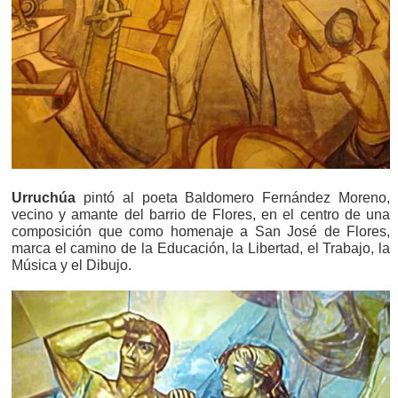
Urruchúa
pintó al poeta Baldomero Fernández Moreno,
vecino y amante del barrio de Flores, en el centro de una
composición que como homenaje a San José de Flores,
marca el camino de la Educación, la Libertad, el Trabajo, la
Música y el Dibujo.