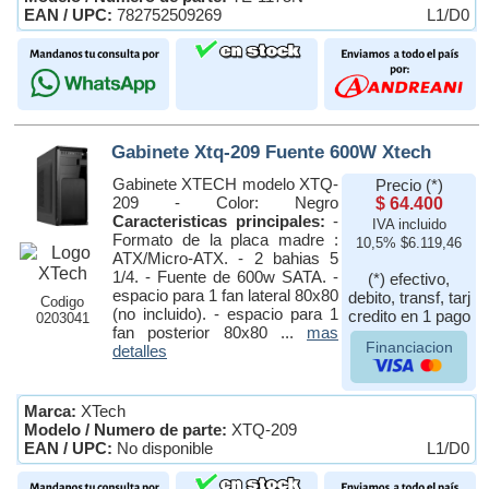
EAN / UPC:
782752509269
L1/D0
Gabinete Xtq-209 Fuente 600W Xtech
Gabinete XTECH modelo XTQ-
Precio (*)
209 - Color: Negro
$ 64.400
Caracteristicas principales:
-
IVA incluido
Formato de la placa madre :
10,5% $6.119,46
ATX/Micro-ATX. - 2 bahias 5
1/4. - Fuente de 600w SATA. -
(*) efectivo,
espacio para 1 fan lateral 80x80
debito, transf, tarj
Codigo
(no incluido). - espacio para 1
credito en 1 pago
0203041
fan posterior 80x80 ...
mas
Financiacion
detalles
Marca:
XTech
Modelo / Numero de parte:
XTQ-209
EAN / UPC:
No disponible
L1/D0